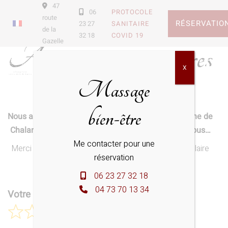
47
06
PROTOCOLE
route
RÉSERVATIO
23 27
SANITAIRE
de la
32 18
COVID 19
Gazelle
Avis et commentaires
X
Massage
bien-être
Nous apprécions de recueillir vos avis sur le Domaine de
Chalaniat, sur la région ou sur votre séjour parmi nous…
Me contacter pour une
Merci de nous laisser vos commentaire via le formulaire
réservation
ci-contre.
06 23 27 32 18
04 73 70 13 34
Votre note globale