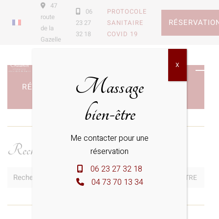
47
06
PROTOCOLE
route
RÉSERVATIO
23 27
SANITAIRE
de la
32 18
COVID 19
Gazelle
X
Massage
RÉSERVER VOTRE CHAMBRE
bien-être
Me contacter pour une
Rechercher
réservation
06 23 27 32 18
Recherche:
04 73 70 13 34