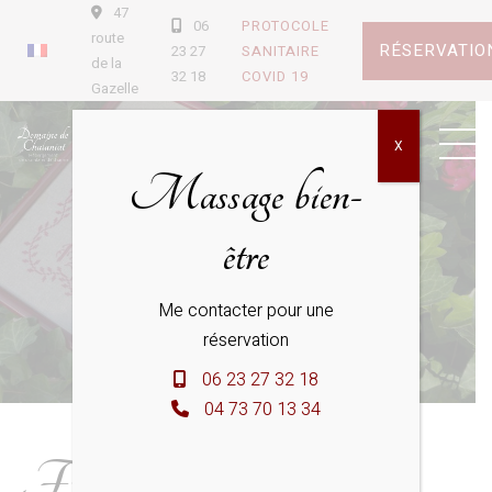
47
06
PROTOCOLE
route
RÉSERVATIO
23 27
SANITAIRE
de la
32 18
COVID 19
Gazelle
X
Massage bien-
être
Me contacter pour une
réservation
06 23 27 32 18
04 73 70 13 34
Fête des Mères