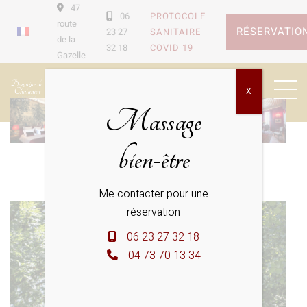
47
06
PROTOCOLE
route
RÉSERVATIO
23 27
SANITAIRE
de la
32 18
COVID 19
Chargement en cours...
Gazelle
X
Massage
bien-être
Me contacter pour une
réservation
06 23 27 32 18
04 73 70 13 34