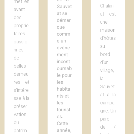
met en
Chalani
Sauvet
avant
at se
at est
des
démar
une
proprié
que
maison
taires
comm
d’hôtes
e un
passio
au
événe
nnés
bord
ment
de
incont
d’un
belles
ournab
village,
demeu
le pour
la
res et
les
Sauvet
habita
s’intére
at à la
nts et
sse à la
campa
les
préser
tourist
gne. Un
vation
es.
parc
du
Cette
de 7
année,
patrim