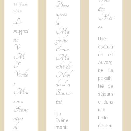
Déco
19 février
des
2024
uvrez
Mèr
Le
la
es
magazi
Ma
ne
Une
gie du
escapa
V
16ème
de en
M
Ma
Auverg
F
rché de
ne La
Vieille
Noël
possibi
s
de La
lité de
Mai
Sauve
séjourn
sons
tat
er dans
Franç
une
Un
aises
belle
Événe
demeu
du
ment