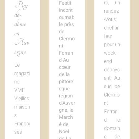
re, un
Festif
Puy-
Incont
rendez
de-
ournab
-vous
dôme
le près
enchan
de
en
teur
Clermo
Auv
pour un
nt-
ergne
week-
Ferran
d Au
end
Le
cœur
dépays
magazi
de la
ant. Au
pittore
ne
sud de
sque
VMF
Clermo
région
Vieilles
d'Auver
nt
maison
gne, le
Ferran
s
March
d, le
Françai
é de
domain
Noël
ses
e de
de La