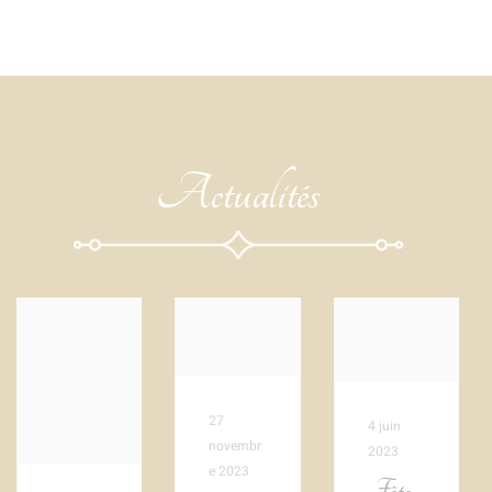
Actualités
27
4 juin
novembr
2023
e 2023
Fête