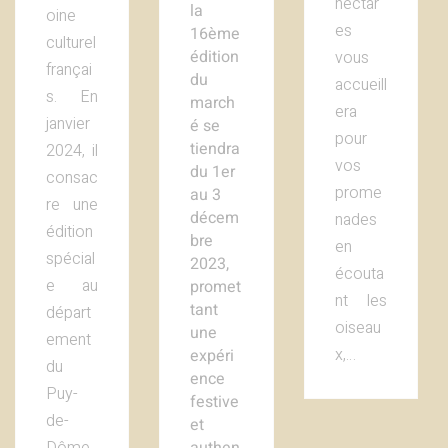
hectar
la
oine
es
16ème
culturel
édition
vous
françai
du
accueill
s. En
march
era
janvier
é se
pour
tiendra
2024, il
vos
du 1er
consac
prome
au 3
re une
décem
nades
édition
bre
en
spécial
2023,
écouta
e au
promet
nt les
tant
départ
oiseau
une
ement
x,…
expéri
du
ence
Puy-
festive
de-
et
Dôme