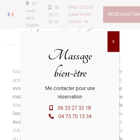
47
06
PROTOCOLE
route
RÉSERVATIO
23 27
SANITAIRE
de la
32 18
COVID 19
Gazelle
Famille Tixier
X
Massage
bien-être
Maison des champs de la
famille Tixier
, elle
appartient à la
fin du XVIIIe siècle
, à Pierre Tixier,
Me contacter pour une
avocat
, subdélégué de
l’intendant d’Auvergne
,
réservation
maire de Clermont-Ferrand
et à son
épouse
Marie-Thérèse Verdier, également
propriétaires de
06 23 27 32 18
l’enclos de Fontgiève
aux portes de la capitale
04 73 70 13 34
Auvergnate
. La petite-fille du couple, Jenny Tixier
d’Aubeyrat porte le domaine par mariage au début
du XIXe siècle à
Jean-Baptiste Charles Rodde de