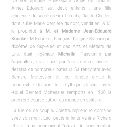
De son épouse, Anne-Marie Adèle de Douhet,
Annet Edouard eut deux enfants : une fille
religieuse du sacré cœur et un fils, Claude Charles,
dont la fille Marie, dernière du nom, vendit en 1933,
la propriété à
M. et Madame Jean-Edouard
Knocker
. M Knocker, Français d’origine Britannique,
diplômé de Sup-éléc et des Arts et Métiers de
Lille, était ingénieur
Michelin
. Passionné par
l’agriculture, mais aussi par l’architecture navale, il
dessina de nombreux bateaux. Sa rencontre avec
Bernard Moitessier et leur longue amitié le
conduisit à dessiner le mythique Joshua, avec
lequel Bernard Moitessier remporta en 1968 la
première course autour du monde en solitaire.
La fille de ce couple, Colette, reprend le domaine
avec son mari . Leur petits-enfants Valérie Richard
et son mari poursuivent l’œuvre de conservation