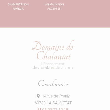
CHAMBRES NON
ANIMAUX NON
FUMEUR.
ACCEPTÉS.
Coordonnées
14 rue de Pranly
63730 LA SAUVETAT
06 23 27 32 18