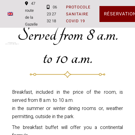
47
06
PROTOCOLE
route
RÉSERVATIO
23 27
SANITAIRE
de la
32 18
COVID 19
Gazelle
Served from 8 a.m.
to 10 a.m.
Breakfast, included in the price of the room, is
served from 8 a.m. to 10 a.m.
in the summer or winter dining rooms or, weather
permitting, outside in the park.
The breakfast buffet will offer you a continental